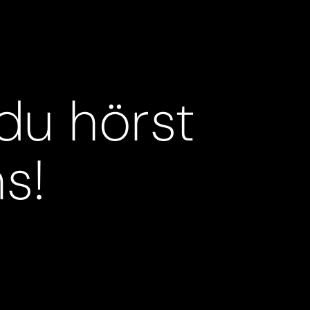
 du hörst
s!