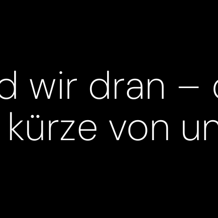
nd wir dran –
n kürze von un