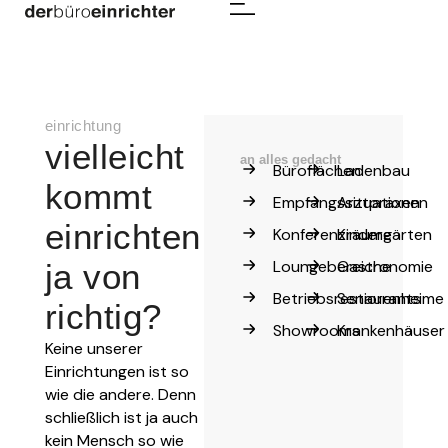
einrichtung
vielleicht
an alles gedacht
Büroflächen
Ladenbau
kommt
Empfangssituationen
Arztpraxen
einrichten
Konferenzräume
Kindergärten
Loungebereiche
Gastronomie
ja von
Betriebsrestaurants
Seniorenheime
richtig?
Showrooms
Krankenhäuser
Keine unserer
Einrichtungen ist so
wie die andere. Denn
schließlich ist ja auch
kein Mensch so wie