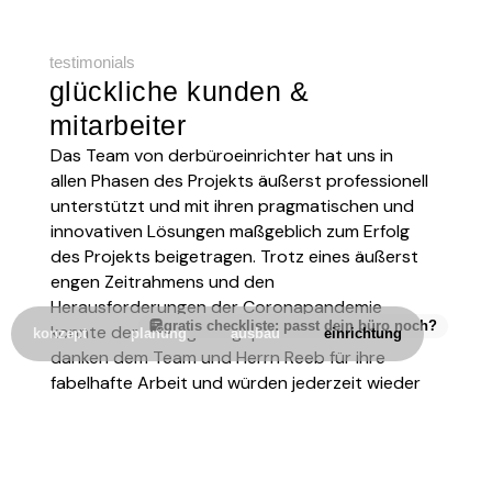
testimonials
glückliche kunden &
mitarbeiter
Das Team von derbüroeinrichter hat uns in
Von der
allen Phasen des Projekts äußerst professionell
Install
unterstützt und mit ihren pragmatischen und
Möbel s
innovativen Lösungen maßgeblich zum Erfolg
sonder
des Projekts beigetragen. Trotz eines äußerst
Mitarbe
engen Zeitrahmens und den
zuvork
Herausforderungen der Coronapandemie
gratis checkliste: passt dein büro noch?
konnte der Umzug wie geplant stattfinden. Wir
herr ma
konzept
planung
ausbau
einrichtung
danken dem Team und Herrn Reeb für ihre
fabelhafte Arbeit und würden jederzeit wieder
gerne mit der büroeinrichter
zusammenarbeiten.
frau papritz