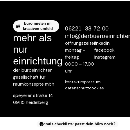
büro mieten im
06221 33 72 00
kreativen umfeld
mehr als
info@derbueroeinrichte
öffnungszeiten
linkedin
nur
montag –
facebook
freitag
instagram
einrichtung
08.00 – 17.00
der büroeinrichter
uhr
gesellschaft für
kontakt
impressum
raumkonzepte mbh
datenschutz
cookies
speyerer straße 14
69115 heidelberg
gratis checkliste: passt dein büro noch?