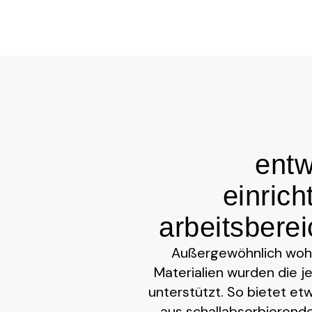
entw
einric
arbeitsbere
Außergewöhnlich wohn
Materialien wurden die j
unterstützt. So bietet e
aus schallabsorbierende