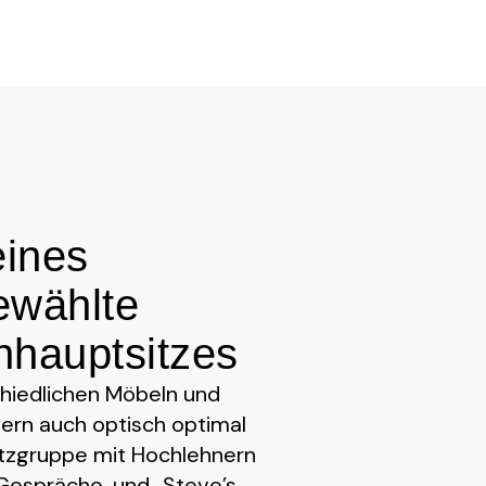
eines
ewählte
nhauptsitzes
hiedlichen Möbeln und
dern auch optisch optimal
itzgruppe mit Hochlehnern
 Gespräche, und „Steve’s