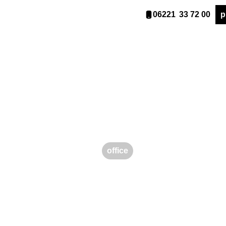
06221 33 72 00
p
office