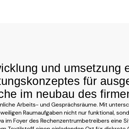
icklung und umsetzung 
htungskonzeptes für ausg
iche im neubau des firme
liche Arbeits- und Gesprächsräume. Mit untersc
eweiligen Raumaufgaben nicht nur funktional, son
twa im Foyer des Rechenzentrumbetreibers eine S
m Textilstoff einen einladenden Ort für diskrete