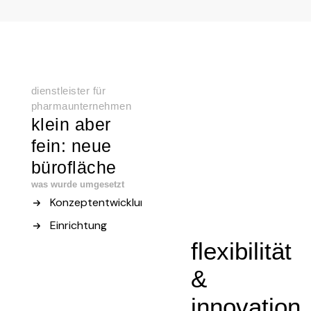
dienstleister für
pharmaunternehmen
klein aber
fein: neue
bürofläche
was wurde umgesetzt
Konzeptentwicklung
Einrichtung
flexibilität
&
innovation