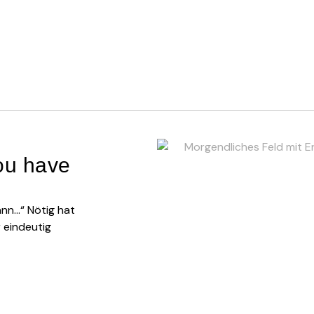
you have
dann…“ Nötig hat
 eindeutig