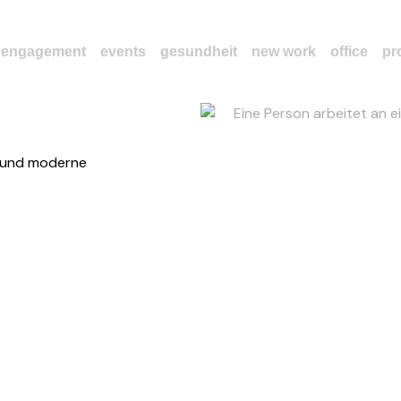
engagement
events
gesundheit
new work
office
pr
l und moderne