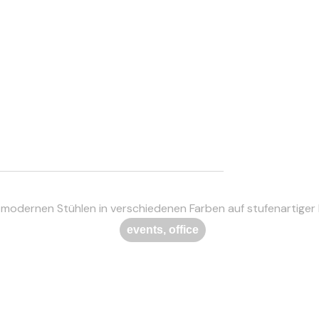
events
,
office