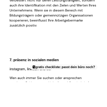
verbessert nicht nur deren Leistungsfähigkeit, sondern
auch ihre Identifikation mit den Zielen und Werten Ihres
Unternehmens. Wenn sie in diesem Bereich mit
Bildungsträgern oder gemeinnützigen Organisationen
kooperieren, beeinflusst Ihre Arbeitgebermarke
zusätzlich positiv.
7. präsenz in sozialen medien
gratis checkliste: passt dein büro noch?
instagram, linkedin und co.
Wen auch immer Sie suchen oder ansprechen
möchten: Bei Instagram, LinkedIn und Co. sind sie fast
alle. Mit einem guten Social-Media-Konzept erreichen
Sie Ihre Unternehmensziele effizienter und effektiver als
je zuvor. Die Nutzung der Sozialen Medien zur
authentischen Präsentation Ihres Unternehmens gehört