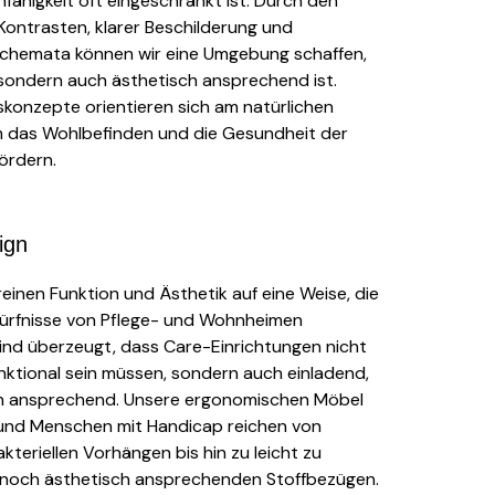
ähigkeit oft eingeschränkt ist. Durch den
Kontrasten, klarer Beschilderung und
chemata können wir eine Umgebung schaffen,
, sondern auch ästhetisch ansprechend ist.
konzepte orientieren sich am natürlichen
um das Wohlbefinden und die Gesundheit der
ördern.
sign
inen Funktion und Ästhetik auf eine Weise, die
dürfnisse von Pflege- und Wohnheimen
sind überzeugt, dass Care-Einrichtungen nicht
nktional sein müssen, sondern auch einladend,
h ansprechend. Unsere ergonomischen Möbel
r und Menschen mit Handicap reichen von
kteriellen Vorhängen bis hin zu leicht zu
nnoch ästhetisch ansprechenden Stoffbezügen.