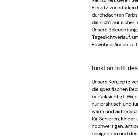
Menschen, deren Sehf
Einsatz von starken 
durchdachten Farbs
die nicht nur sicher
Unsere Beleuchtungs
Tageslichtverlauf, 
Bewohner/innen zu f
funktion trifft de
Unsere Konzepte vere
die spezifischen Be
berücksichtigt. Wir 
nur praktisch und fu
warm und ästhetisc
für Senioren, Kinde
hochwertigen, antiba
reinigenden und de