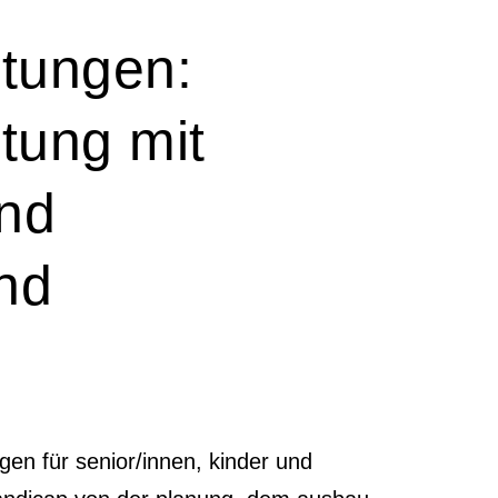
htungen:
htung mit
und
nd
ngen für senior/innen, kinder und