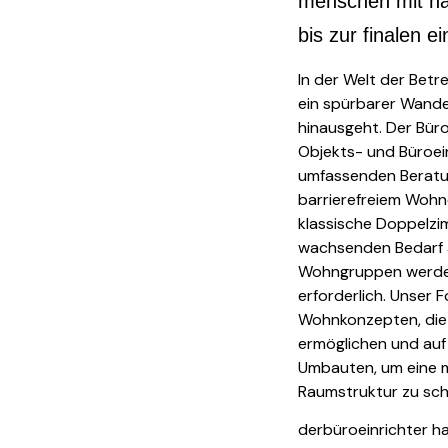
menschen mit ha
bis zur finalen e
In der Welt der Betr
ein spürbarer Wandel
hinausgeht. Der Büroe
Objekts- und Büroein
umfassenden Berat
barrierefreiem Wohn
klassische Doppelz
wachsenden Bedarf an
Wohngruppen werden
erforderlich. Unser 
Wohnkonzepten, die e
ermöglichen und auf 
Umbauten, um eine 
Raumstruktur zu sch
derbüroeinrichter ha