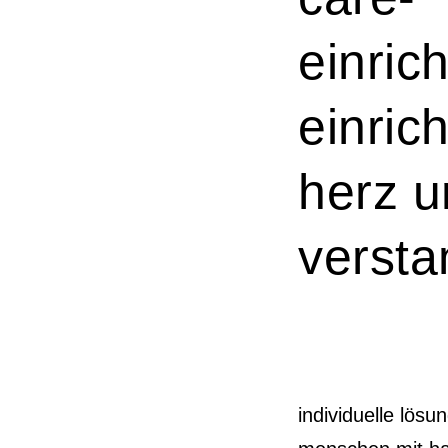
einric
einric
herz 
versta
individuelle lösu