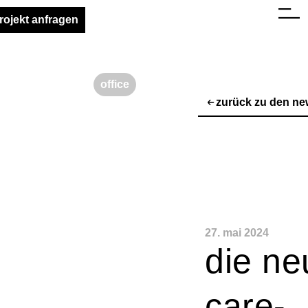
rojekt anfragen
office
zurück zu den n
27. mai 2024
die ne
care-