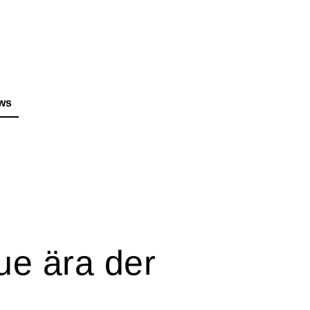
ews
ue ära der