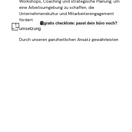
Workshops, Coaching und strategische Planung, um
eine Arbeitsumgebung zu schaffen, die
Unternehmenskultur und Mitarbeiterengagement
fördert.
gratis checkliste: passt dein büro noch?
umsetzung
Durch unseren ganzheitlichen Ansatz gewährleisten
wir eine effiziente und termingerechte Umsetzung
Ihres Projekts, von der ersten Idee bis zur
erfolgreichen Realisierung.
Quellen:
¹ Combine Consulting:
Büroauslastung auf 41 Prozent
gesunken
² Engel & Völkers Commercial Hannover:
2. Quartal 2022:
Trends am Büroflächenmarkt